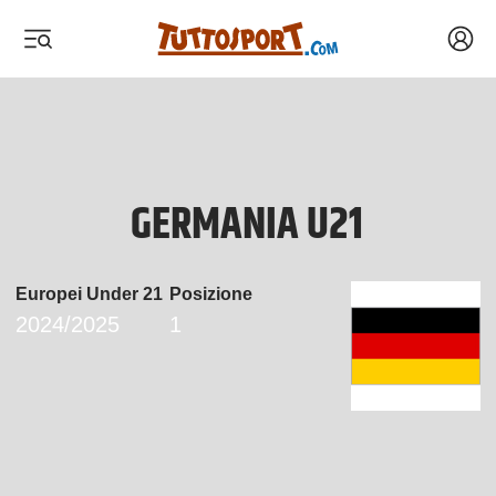
Acced
 menu
 menu
GERMANIA U21
Europei Under 21
Posizione
2024/2025
1