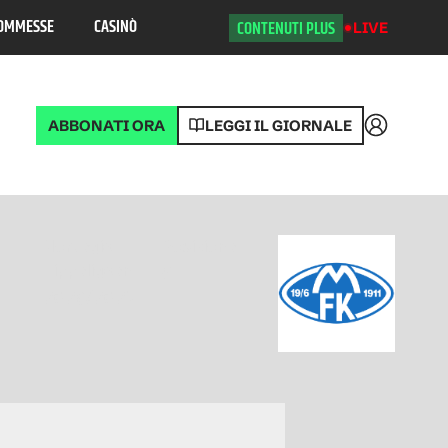
OMMESSE
CASINÒ
CONTENUTI PLUS
LIVE
ABBONATI ORA
LEGGI IL GIORNALE
Accedi
Norvegia
Posizione
Tippeligaen
5
2026/2027