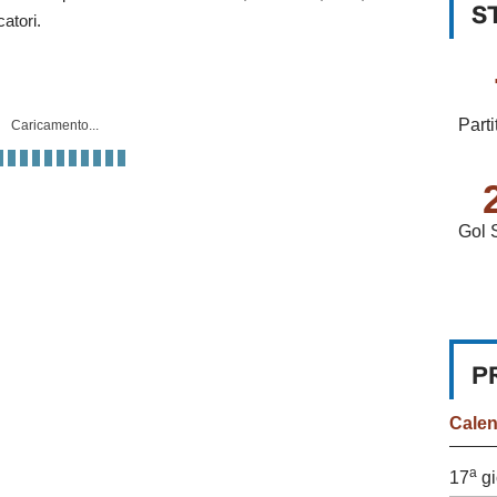
S
catori.
Parti
Caricamento...
Gol 
P
Cale
a
17
gi