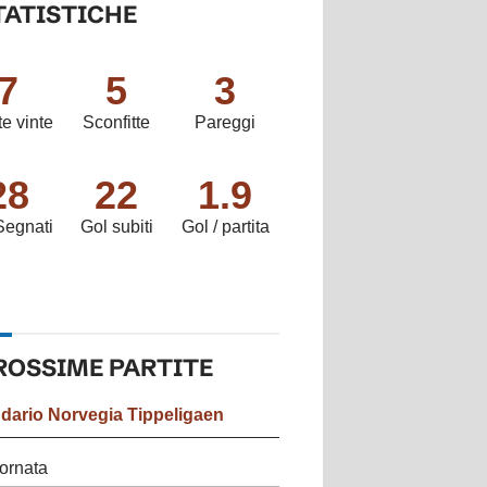
TATISTICHE
7
5
3
te vinte
Sconfitte
Pareggi
28
22
1.9
Segnati
Gol subiti
Gol / partita
ROSSIME
PARTITE
ndario
Norvegia Tippeligaen
ornata