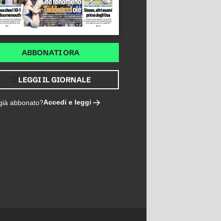
ABBONATI ORA
LEGGI IL GIORNALE
Accedi e leggi
 già abbonato?
ARE, BOGA INAFFERRABILE, DAVID IMBALLATO, CAMBIASO A METÀ, DOUGLAS LUIZ C'È