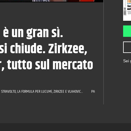
 è un gran sì.
i chiude. Zirkzee,
, tutto sul mercato
Sei
 STRAVOLTO, LA FORMULA PER LUCUMÌ, ZIRKZEE E VLAHOVIC...
PAGELLE JUVE: CELIK TUTTOF