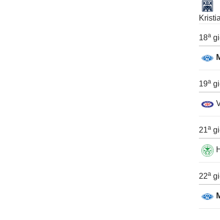
Krist
a
18
gi
a
19
gi
a
21
gi
a
22
gi