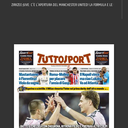
ZIRKZEE-JUVE: C'È L'APERTURA DEL MANCHESTER UNITED! LA FORMULA E LE ULTIME SU