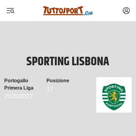
Acced
 menu
 menu
SPORTING LISBONA
Portogallo
Posizione
Primera Liga
17
2026/2027