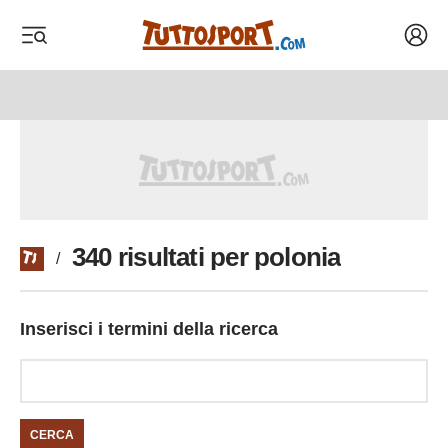
Acced
 menu
 menu
340 risultati per polonia
/
Inserisci i termini della ricerca
CERCA