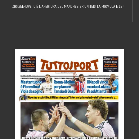
ZIRKZEE-JUVE: C'È L'APERTURA DEL MANCHESTER UNITED! LA FORMULA E LE ULTIME SU