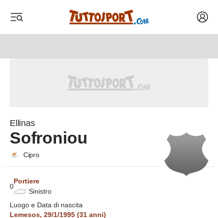
Acced
 menu
 menu
 menu
 menu
Ellinas
Sofroniou
Cipro
Portiere
0
Sinistro
Luogo e Data di nascita
Lemesos
,
29/1/1995
(
31
anni)