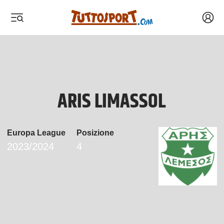
Acced
 menu
 menu
 menu
 menu
ARIS LIMASSOL
Europa League
Posizione
2023/2024
4