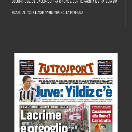
LUCUMÍ-JUVE, C’È L’ACCORDO! TRA RINUNCE, CONTROPARTITA E STRATEGIA BIANCONERA: 
SUZUKI AL PSG E L'ASSE PARIGI-TORINO: LA FORMULA