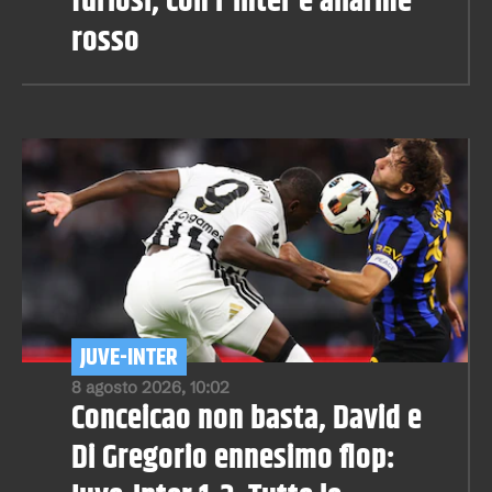
furiosi, con l'Inter è allarme
rosso
JUVE-INTER
8 agosto 2026, 10:02
Conceicao non basta, David e
Di Gregorio ennesimo flop: