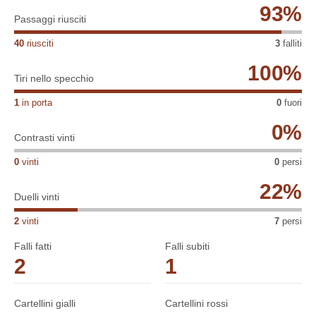
Premier League è stata nella sfida contro l'Arsenal il 12
93
%
Passaggi riusciti
settembre 2020.
40
riusciti
3
falliti
In totale, nella sua carriera in Premier League, ha collezionato
131 presenze con 4 gol segnati e 8 assist per i compagni.
100
%
Nonostante conti 131 presenze in Premier League fino ad oggi,
Tiri nello specchio
Reed non è ancora stato espulso nella competizione.
1
in porta
0
fuori
0
%
Contrasti vinti
0
vinti
0
persi
22
%
Duelli vinti
2
vinti
7
persi
Falli fatti
Falli subiti
2
1
Cartellini gialli
Cartellini rossi