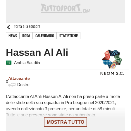
Torna alla squadra
NEWS
ROSA
CALENDARIO
STATISTICHE
Hassan Al Ali
Arabia Saudita
Attaccante
0
Destro
L'attaccante Al Ahli Hassan Al Ali non ha preso parte a molte
delle sfide della sua squadra in Pro League nel 2020/2021,
avendo collezionato 3 presenze, per un totale di 58 minuti.
Tutte le sue presenze sono state da subentrato.
MOSTRA TUTTO
L'ultima partita di Al Ali in Pro League è stata il 30 maggio,