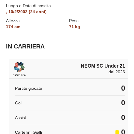
partita in cui ha giocato 28 minuti con la maglia Al Ahli contro Al
Luogo e Data di nascita
Ittifaq, nella sconfitta per 2-1.
,
10/2/2002
(
24
anni)
Altezza
Peso
174
cm
71
kg
IN CARRIERA
NEOM SC Under 21
dal 2026
0
Partite giocate
0
Gol
0
Assist
0
Cartellini Gialli