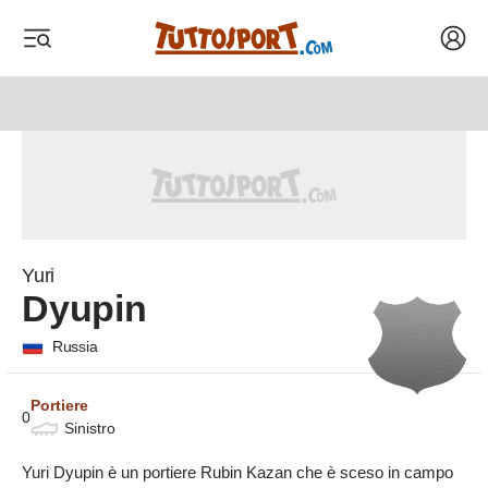
Acced
 menu
 menu
 menu
 menu
Yuri
Dyupin
Russia
Portiere
0
Sinistro
Yuri Dyupin è un portiere Rubin Kazan che è sceso in campo