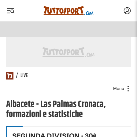
Acced
 menu
 menu
/
LIVE
Menu
Albacete - Las Palmas Cronaca,
formazioni e statistiche
SEGUNDA DIVISION
·
30
ª