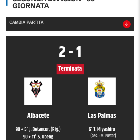
GIORNATA
CAMBIA PARTITA
2
-
1
Terminata
Albacete
Las Palmas
90 + 5
'
J. Betancor
, (Rig.)
6
'
T. Miyashiro
(ass. :
M. Fuster
)
90 + 11
'
S. Obeng