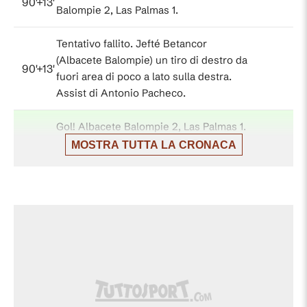
90'+13'
Balompie 2, Las Palmas 1.
Tentativo fallito. Jefté Betancor
(Albacete Balompie) un tiro di destro da
90'+13'
fuori area di poco a lato sulla destra.
Assist di Antonio Pacheco.
Gol! Albacete Balompie 2, Las Palmas 1.
Samuel Obeng (Albacete Balompie) un
MOSTRA TUTTA LA CRONACA
90'+11'
tiro di sinistro da centro area sotto la
traversa in alto a sinistra da calcio
d'angolo.
Calcio d'angolo,Albacete Balompie.
90'+10'
Calcio d'angolo causato da Pejiño (Las
Palmas).
Tentativo fallito. Antonio Puertas