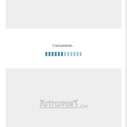
(Albacete Balompie) un colpo di testa da
90'+9'
posizione molto ravvicinata che esce di
molto sulla sinistra. Assist di Fran Gámez
con cross.
Tentativo fallito. Cristian Gutiérrez (Las
Palmas) un tiro di sinistro dalla sinistra
90'+8'
Caricamento...
dell'area che esce di molto sulla destra.
Assist di Jonathan Viera.
Fuorigioco. Samuel Obeng(Albacete
90'+7'
Balompie) prova il lancio lungo, ma Jefté
Betancor e' colto in fuorigioco.
Gol! Albacete Balompie 1, Las Palmas 1.
Jefté Betancor (Albacete Balompie)
90'+5'
trasforma il tiro dal dischetto un tiro di
destro palla indirizzata nel centro della
porta.