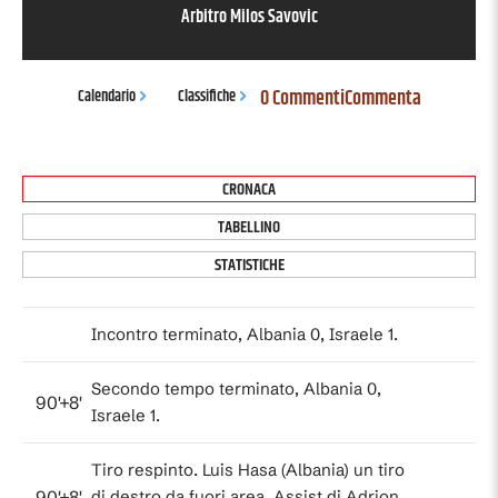
Arbitro
Milos Savovic
0 Commenti
Commenta
Calendario
Classifiche
CRONACA
TABELLINO
STATISTICHE
Incontro terminato, Albania 0, Israele 1.
Secondo tempo terminato, Albania 0,
90'+8'
Israele 1.
Tiro respinto. Luis Hasa (Albania) un tiro
90'+8'
di destro da fuori area. Assist di Adrion