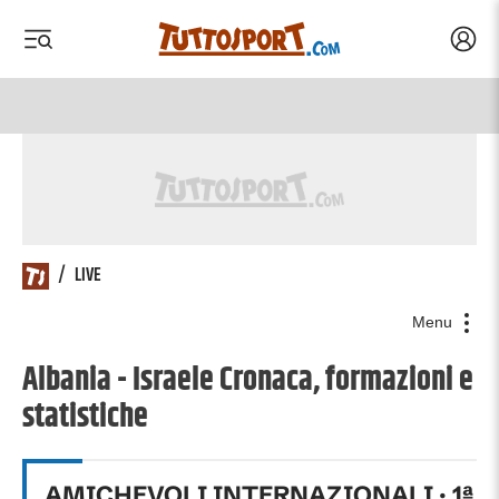
Acced
 menu
 menu
/
LIVE
Menu
Albania - Israele Cronaca, formazioni e
statistiche
AMICHEVOLI INTERNAZIONALI
·
1
ª