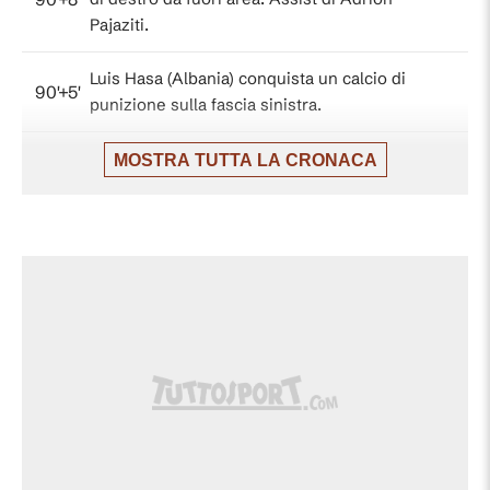
Pajaziti.
Luis Hasa (Albania) conquista un calcio di
90'+5'
punizione sulla fascia sinistra.
90'+5'
Fallo di Guy Mizrahi (Israele).
MOSTRA TUTTA LA CRONACA
Luis Hasa (Albania) conquista un calcio di
90'+4'
punizione nella propria meta' campo.
90'+4'
Fallo di Neta Lavi (Israele).
Tiro respinto. Adrion Pajaziti (Albania) un
90'+2'
tiro di destro da fuori area. Assist di
Nedim Bajrami.
Il quarto ufficiale ha indicato 7 minuti di
90'+1'
recupero.