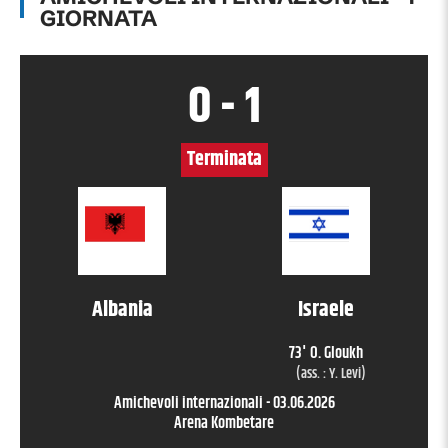
GIORNATA
0
-
1
Terminata
Albania
Israele
73
'
O. Gloukh
(ass. :
Y. Levi
)
Amichevoli internazionali
-
03.06.2026
Arena Kombetare