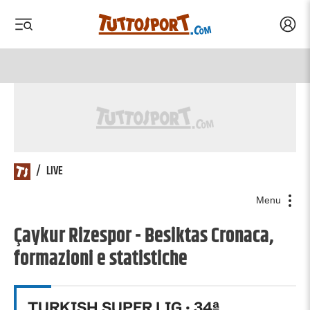
Acced
 menu
 menu
/
LIVE
Menu
Çaykur Rizespor - Besiktas Cronaca,
formazioni e statistiche
TURKISH SUPER LIG
·
34
ª