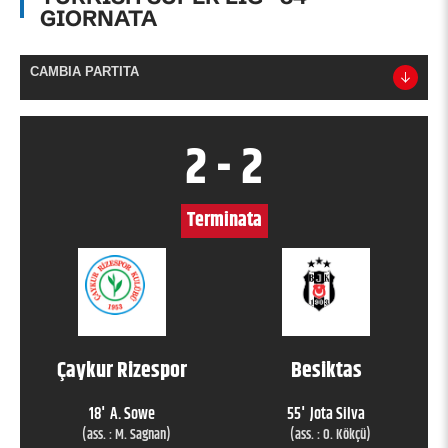
GIORNATA
CAMBIA PARTITA
2
-
2
Terminata
Çaykur Rizespor
Besiktas
18
'
A. Sowe
55
'
Jota Silva
(ass. :
M. Sagnan
)
(ass. :
O. Kökçü
)