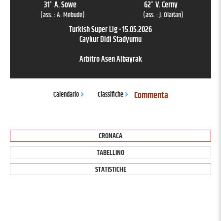
31
'
A. Sowe
62
'
V. Cerny
(ass. :
A. Mebude
)
(ass. :
J. Olaïtan
)
Turkish Super Lig
-
15.05.2026
Caykur Didi Stadyumu
Arbitro
Asen Albayrak
Commenta
Calendario
Classifiche
CRONACA
TABELLINO
STATISTICHE