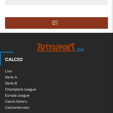
89'
Fallo di Deiver Machado (Colombia).
Martin Baturina (Croazia) conquista un
89'
calcio di punizione nella propria meta'
campo.
Calcio d'angolo,Colombia. Calcio
87'
d'angolo causato da Josip Stanisic
(Croazia).
CALCIO
Santiago Arias (Colombia) conquista un
86'
Live
calcio di punizione sulla fascia destra.
Serie A
Serie B
86'
Fallo di Toni Fruk (Croazia).
Champions League
Europa League
84'
Fallo di Gustavo Puerta (Colombia).
Calcio Estero
Calciomercato
Luka Modric (Croazia) conquista un