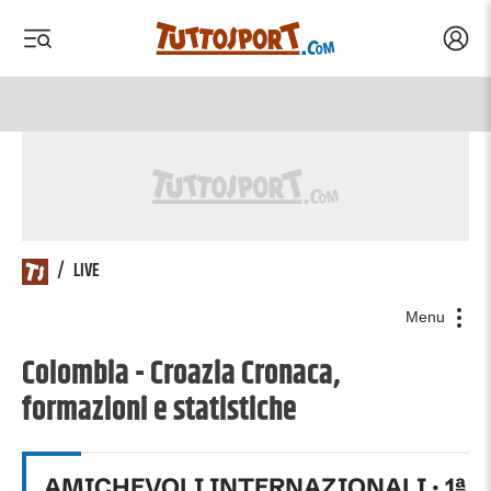
Acced
 menu
 menu
/
LIVE
Menu
Colombia - Croazia Cronaca,
formazioni e statistiche
AMICHEVOLI INTERNAZIONALI
·
1
ª