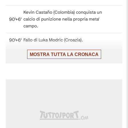
Kevin Castaño (Colombia) conquista un
90'+6'
calcio di punizione nella propria meta'
campo.
90'+6'
Fallo di Luka Modric (Croazia).
Deiver Machado (Colombia) conquista un
MOSTRA TUTTA LA CRONACA
90'+3'
calcio di punizione sulla fascia sinistra.
90'+3'
Fallo di Kristijan Jakic (Croazia).
Andrés Gómez (Colombia) conquista un
90'+2'
calcio di punizione nella propria meta'
campo.
90'+2'
Fallo di Petar Musa (Croazia).