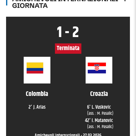
GIORNATA
1
-
2
Terminata
Colombia
Croazia
2
'
J. Arias
6
'
L. Vuskovic
(ass. :
M. Pasalic
)
42
'
I. Matanovic
(ass. :
M. Pasalic
)
Amichevoli internazionali
-
27.03.2026