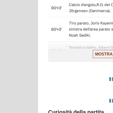
Calcio d'angolo,R.D. del 
90'+3'
Jörgensen (Danimarca).
Tiro parato. Joris Kayemb
90'+3'
sinistra dell'area parato s
Noah Sadiki.
Tentativo fallito. Albert
90'+2'
fuori area che esce di mo
MOSTRA
90'
Il quarto ufficiale ha ind
Sostituzione, R.D. del C
87'
Wissa.
Sostituzione, R.D. del C
87'
Gédéon Kalulu.
Curiosità della partita