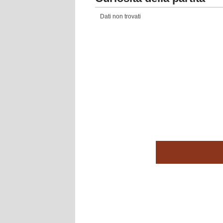
Sostituzione, Danimarca.
81'
Provstgaard per infortuni
Dati non trovati
80'
Gara riprende.
Gara momentaneamente s
79'
per infortunio.
William Osula (Danimarca
78'
propria meta' campo.
78'
Fallo di Gédéon Kalulu (R
77'
Fallo di mano di Yoane Wi
Sostituzione, Danimarca.
74'
Eriksen.