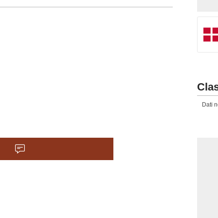
 Lucas Høgsberg sostituisce Oliver
o.
ospesa, Oliver Provstgaard (Danimarca)
Clas
) conquista un calcio di punizione nella
Dati n
.D. del Congo).
ssa (R.D. del Congo).
 Albert Grønbæk sostituisce Christian