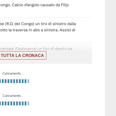
Congo. Calcio d'angolo causato da Filip
e (R.D. del Congo) un tiro di sinistro dalla
otto la traversa in alto a sinistra. Assist di
 Grønbæk (Danimarca) un tiro di destro da
lto sulla destra. Assist di Kasper Høgh.
 TUTTA LA CRONACA
icato 3 minuti di recupero.
Caricamento...
ongo. Nathanaël Mbuku sostituisce Yoane
Caricamento...
ongo. Aaron Wan-Bissaka sostituisce