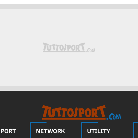
ongo. Simon Banza sostituisce Cédric
ngo. Charles Pickel sostituisce Ngal'ayel
a. Calcio d'angolo causato da Axel
o).
jlund (Danimarca) un tiro di destro da
la destra. Assist di Joachim Andersen con
animarca).
ngo) conquista un calcio di punizione nella
SPORT
NETWORK
UTILITY