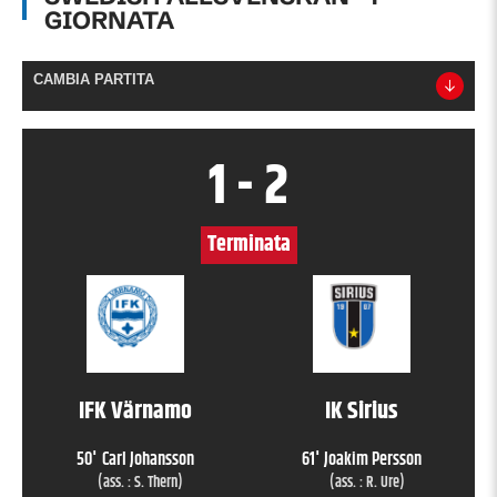
GIORNATA
CAMBIA PARTITA
1
-
2
Terminata
IFK Värnamo
IK Sirius
50
'
Carl Johansson
61
'
Joakim Persson
(ass. :
S. Thern
)
(ass. :
R. Ure
)