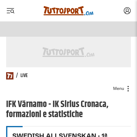
Acced
 menu
 menu
/
LIVE
Menu
IFK Värnamo - IK Sirius Cronaca,
formazioni e statistiche
SWEDISH ALLSVENSKAN
·
1
ª