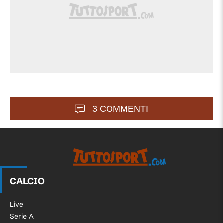
destra verso la porta di Pickford. Guéhi
prova l'intervento e riesce in qualche
80'
modo a salvare. Gioco poi fermato per
un successivo fuorigioco di Semenyo,
colpito dal tiro di Adu.
Senaya rimane a terra a seguito di una
77'
lieve spinta di Kane. Gioco molto
spezzettato.
3 COMMENTI
Quarto cambio per l'Inghilterra: esce
74'
Anderson ed entra Eze.
Terza sostituzione per l'Inghilterra:
73'
Rogers subentra al posto di Bellingham.
CALCIO
72'
È in corso il secondo hydration break!
Live
Serie A