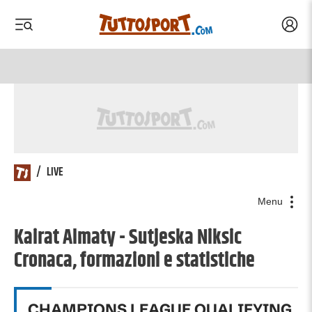
Acced
 menu
 menu
/
LIVE
Menu
Kairat Almaty - Sutjeska Niksic
Cronaca, formazioni e statistiche
CHAMPIONS LEAGUE QUALIFYING