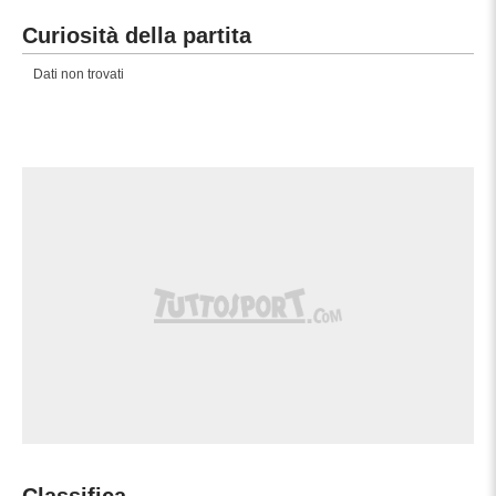
84'
Aleksandar Scekic sostituisce Marko
Curiosità della partita
Simun.
Dati non trovati
Gol! FK Qairat Almaty 1, Sutjeska Nikšić
76'
0. Lucas Áfrico (FK Qairat Almaty) un tiro
di destro. Assist di Ismail Bekbolat.
Aleksandar Boljevic (Sutjeska Nikšić) e'
75'
ammonito per fallo.
Sostituzione, FK Qairat Almaty. Ismail
74'
Bekbolat sostituisce Oiva Jukkola.
Sostituzione, Sutjeska Nikšić. Rados
69'
Dedic sostituisce Boris Kopitovic.
Sostituzione, Sutjeska Nikšić. Balsa
60'
Toskovic sostituisce Vasilije Cavor.