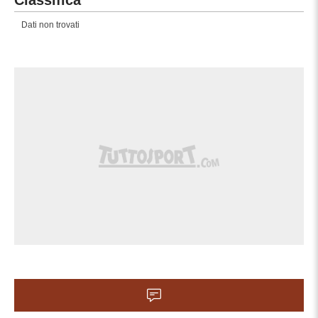
Classifica
Sostituzione, Sutjeska Nikšić.
Dati non trovati
60'
Aleksandar Boljevic sostituisce Petar
Anicic.
Sostituzione, FK Qairat Almaty. Azamat
45'
Tuyakbayev sostituisce Damir Kasabulat.
Sostituzione, FK Qairat Almaty. Edmilson
45'
sostituisce Erkin Tapalov.
Sostituzione, FK Qairat Almaty.
45'
Aleksandr Shirobokov sostituisce
Aleksandr Martynovich.
Inizia il Secondo tempo FK Qairat Almaty
0, Sutjeska Nikšić 0.
Primo tempo terminato, FK Qairat Almaty