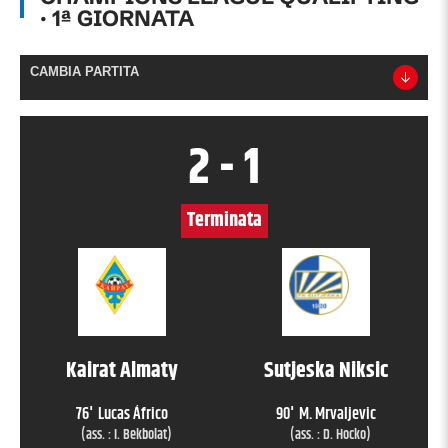
·
1
ª GIORNATA
CAMBIA PARTITA
2
-
1
Terminata
Kairat Almaty
Sutjeska Niksic
76
'
Lucas Áfrico
90
'
M. Mrvaljevic
(ass. :
I. Bekbolat
)
(ass. :
D. Hocko
)