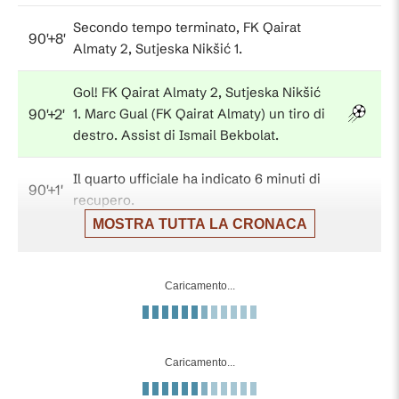
Secondo tempo terminato, FK Qairat
90'+8'
Almaty 2, Sutjeska Nikšić 1.
Gol! FK Qairat Almaty 2, Sutjeska Nikšić
90'+2'
1. Marc Gual (FK Qairat Almaty) un tiro di
destro. Assist di Ismail Bekbolat.
Il quarto ufficiale ha indicato 6 minuti di
90'+1'
recupero.
MOSTRA TUTTA LA CRONACA
Gol! FK Qairat Almaty 1, Sutjeska Nikšić 1.
90'
Marko Mrvaljevic (Sutjeska Nikšić) un tiro
di destro. Assist di Deni Hocko.
Caricamento...
Sostituzione, Sutjeska Nikšić. Igor
84'
Pajovic sostituisce Aleksa Golubovic.
Caricamento...
Sostituzione, Sutjeska Nikšić.