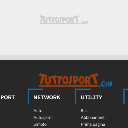
tor Mollejo sostituisce Fer Niño.
s) e' ammonito.
s Palmas).
ta un calcio di punizione sulla fascia
as. Calcio d'angolo causato da Ander
as. Calcio d'angolo causato da Ander
SPORT
NETWORK
UTILITY
Auto
Rss
ente (Las Palmas) un tiro di sinistro da
Autosprint
Abbonamenti
 traversa. Assist di Kirian Rodríguez.
Inmoto
Prima pagina