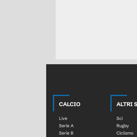
81'
Sostituzione, Burgos. Víc
80'
Sergio Barcia (Las Palma
80'
Fallo di Sergio Barcia (La
Fer Niño (Burgos) conquis
80'
sinistra.
Calcio d'angolo,Las Palm
78'
Cantero (Burgos).
Calcio d'angolo,Las Palm
77'
CALCIO
ALTRI 
Cantero (Burgos).
Live
Sci
Tiro parato. Enrique Clem
77'
Serie A
Rugby
fuori area parato sotto la
Serie B
Ciclismo