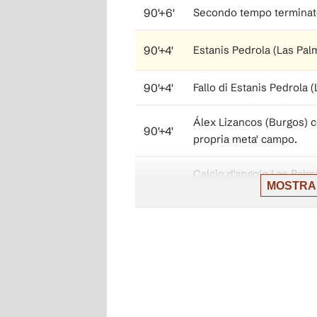
90'+6'
Secondo tempo terminato
90'+4'
Estanis Pedrola (Las Palm
90'+4'
Fallo di Estanis Pedrola 
Álex Lizancos (Burgos) c
90'+4'
propria meta' campo.
Calcio d'angolo,Las Palm
90'+3'
MOSTRA
Cantero (Burgos).
Tiro parato. Taisei Miyas
90'+3'
destra dell'area parato so
90'
Il quarto ufficiale ha ind
90'
Sostituzione, Burgos. Ké