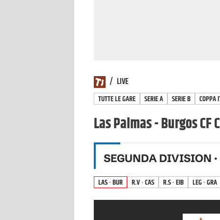
/
LIVE
TUTTE LE GARE
SERIE A
SERIE B
COPPA I
Las Palmas - Burgos CF C
SEGUNDA DIVISION
·
LAS · BUR
R.V · CAS
R.S · EIB
LEG · GRA