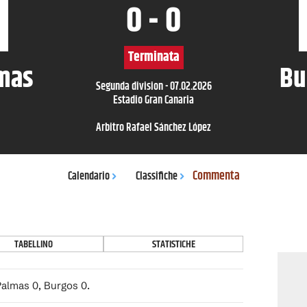
0
-
0
Terminata
lmas
Bu
Segunda division
-
07.02.2026
Estadio Gran Canaria
Arbitro
Rafael Sánchez López
Commenta
Calendario
Classifiche
TABELLINO
STATISTICHE
Palmas 0, Burgos 0.