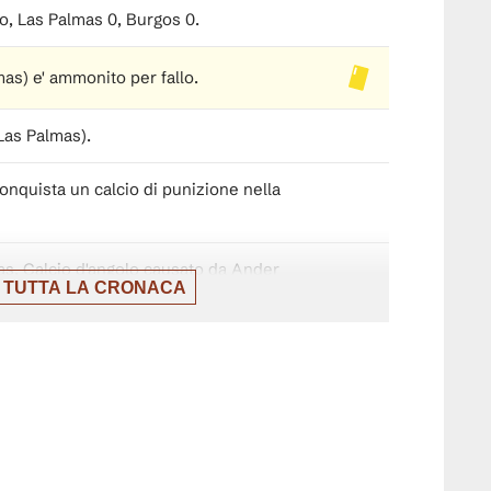
, Las Palmas 0, Burgos 0.
as) e' ammonito per fallo.
(Las Palmas).
onquista un calcio di punizione nella
as. Calcio d'angolo causato da Ander
 TUTTA LA CRONACA
hiro (Las Palmas) un tiro di destro dalla
tto la traversa. Assist di Enzo Loiodice.
icato 4 minuti di recupero.
vin Appin sostituisce Iñigo Córdoba.