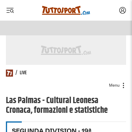
Acced
 menu
 menu
/
LIVE
Menu
Las Palmas - Cultural Leonesa
Cronaca, formazioni e statistiche
SEGUNDA DIVISION
·
19
ª