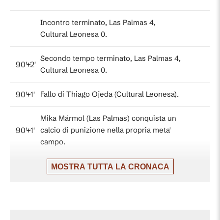
Incontro terminato, Las Palmas 4,
Cultural Leonesa 0.
Secondo tempo terminato, Las Palmas 4,
90'+2'
Cultural Leonesa 0.
90'+1'
Fallo di Thiago Ojeda (Cultural Leonesa).
Mika Mármol (Las Palmas) conquista un
90'+1'
calcio di punizione nella propria meta'
campo.
Calcio d'angolo,Cultural Leonesa. Calcio
MOSTRA TUTTA LA CRONACA
90'+1'
d'angolo causato da Iván Gil (Las Palmas).
Il quarto ufficiale ha indicato 1 minuti di
90'
recupero.