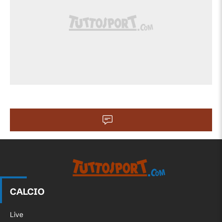
88'
dell'area che esce di molto sulla destra.
Assist di Bicho.
Sostituzione, Cultural Leonesa. Quique
87'
Fornos sostituisce Tomás Ribeiro per
infortunio.
Tiro respinto. Paco Cortés (Cultural
86'
Leonesa) un tiro di destro dalla sinistra
dell'area. Assist di Thiago Ojeda.
86'
Gara riprende.
Gara momentaneamente sospesa,
84'
Tomás Ribeiro (Cultural Leonesa) per
CALCIO
infortunio.
Live
Tomás Ribeiro (Cultural Leonesa)