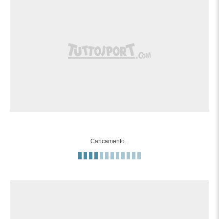
Calcio d'angolo,Cultural Leonesa. Calcio
90'
d'angolo causato da Mika Mármol (Las
Palmas).
Tiro parato. Diego Collado (Cultural
Leonesa) un colpo di testa da centro area
90'
parato palla indirizzata nel centro della
porta. Assist di Pibe con cross.
Fuorigioco. Enrique Clemente(Las
89'
Palmas) prova il lancio lungo, ma Manu
Caricamento...
Fuster e' colto in fuorigioco.
Sostituzione, Las Palmas. Adam Arvelo
89'
sostituisce Viti Rozada.
Tentativo fallito. Paco Cortés (Cultural
Leonesa) un tiro di destro dalla sinistra