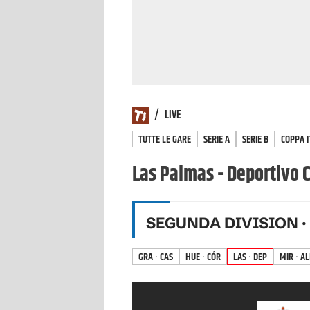
/
LIVE
TUTTE LE GARE
SERIE A
SERIE B
COPPA I
Las Palmas - Deportivo C
SEGUNDA DIVISION
·
GRA · CAS
HUE · CÓR
LAS · DEP
MIR · A