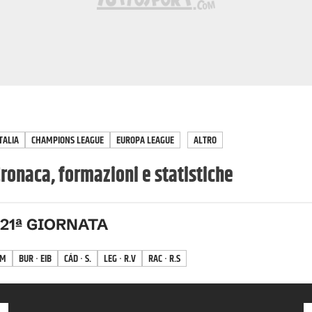
TALIA
CHAMPIONS LEAGUE
EUROPA LEAGUE
ALTRO
ronaca, formazioni e statistiche
21
ª GIORNATA
LM
BUR · EIB
CÁD · S.
LEG · R.V
RAC · R.S