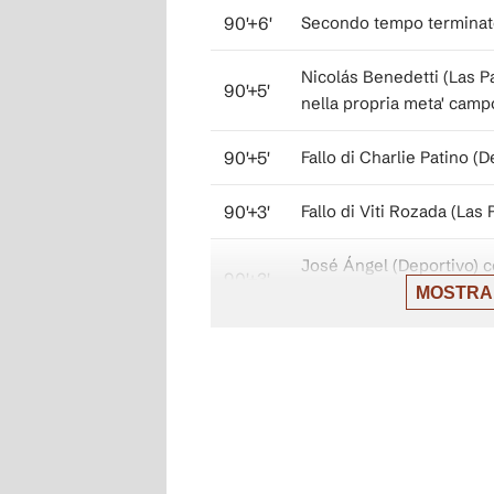
90'+6'
Secondo tempo terminato,
Nicolás Benedetti (Las P
90'+5'
nella propria meta' camp
90'+5'
Fallo di Charlie Patino (D
90'+3'
Fallo di Viti Rozada (Las 
José Ángel (Deportivo) co
90'+3'
sinistra.
MOSTRA
Tentativo fallito. Zakari
90'+3'
da posizione decentrata 
sinistra. Assist di Giaco
Tiro respinto. Mario Sori
90'+3'
area. Assist di Zakaria E