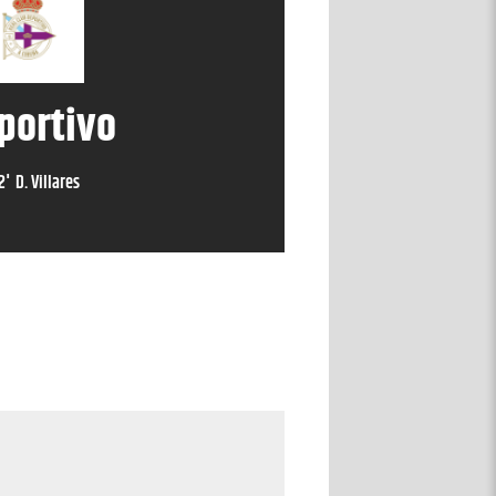
portivo
2
'
D. Villares