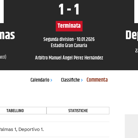
1
-
1
Terminata
lmas
De
Segunda division
-
10.01.2026
Estadio Gran Canaria
2
ucci
)
Arbitro
Manuel Ángel Pérez Hernández
Commenta
Calendario
Classifiche
TABELLINO
STATISTICHE
almas 1, Deportivo 1.