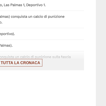
 Las Palmas 1, Deportivo 1.
almas) conquista un calcio di punizione
o.
eportivo).
Palmas).
nquista un calcio di punizione sulla fascia
 TUTTA LA CRONACA
a Eddahchouri (Deportivo) un tiro di destro
sulla destra che esce di molto sulla
mo Quagliata con cross.
ano (Deportivo) un tiro di destro da centro
ddahchouri.