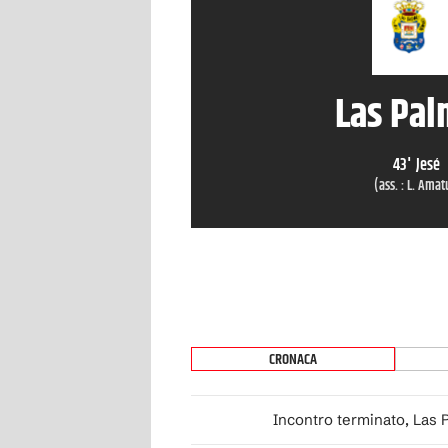
Las Pa
43
'
Jesé
(ass. :
L. Amat
CRONACA
Incontro terminato, Las P