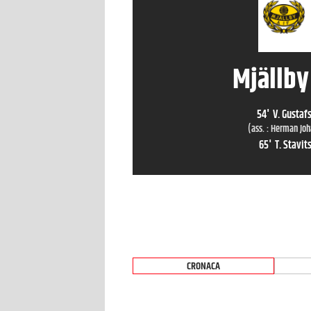
Mjällby
54
'
V. Gustaf
(ass. :
Herman Joh
65
'
T. Stavit
CRONACA