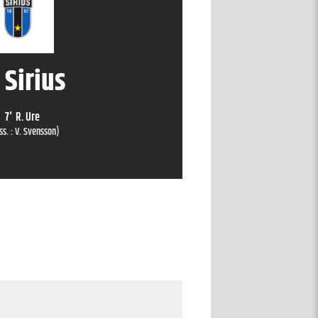
 Sirius
7
'
R. Ure
ss. :
V. Svensson
)