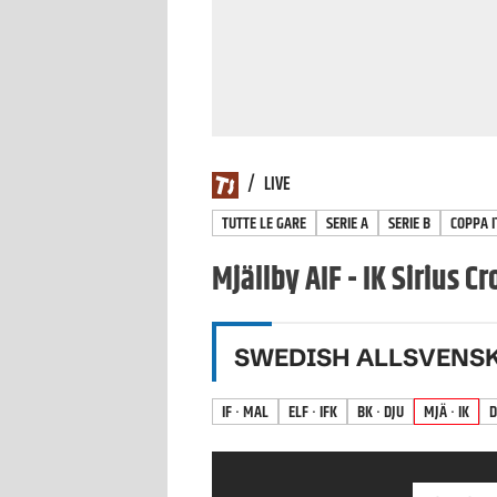
/
LIVE
TUTTE LE GARE
SERIE A
SERIE B
COPPA I
Mjällby AIF - IK Sirius C
SWEDISH ALLSVENS
IF · MAL
ELF · IFK
BK · DJU
MJÄ · IK
D