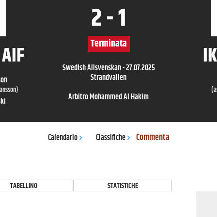
2
-
1
Terminata
 AIF
IK
Swedish Allsvenskan
-
27.07.2025
Strandvallen
son
ansson
)
(a
Arbitro
Mohammed Al Hakim
ski
Commenta
Calendario
Classifiche
TABELLINO
STATISTICHE