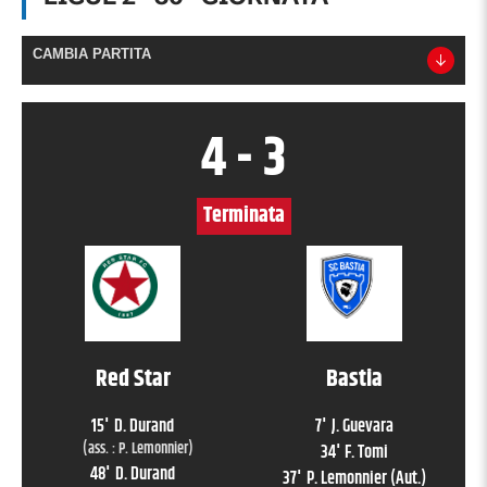
CAMBIA PARTITA
4
-
3
Terminata
Red Star
Bastia
15
'
D. Durand
7
'
J. Guevara
(ass. :
P. Lemonnier
)
34
'
F. Tomi
48
'
D. Durand
37
'
P. Lemonnier
(Aut.)