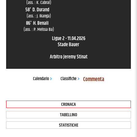
(ass. :
K. Cabral
)
58
'
D. Durand
(ass. :
J. Ikanga
)
86
'
H. Benali
(ass. :
P. Meïssa Ba
)
Ligue 2
-
11.04.2026
Stade Bauer
Arbitro
Jeremy Stinat
Commenta
Calendario
Classifiche
CRONACA
TABELLINO
STATISTICHE