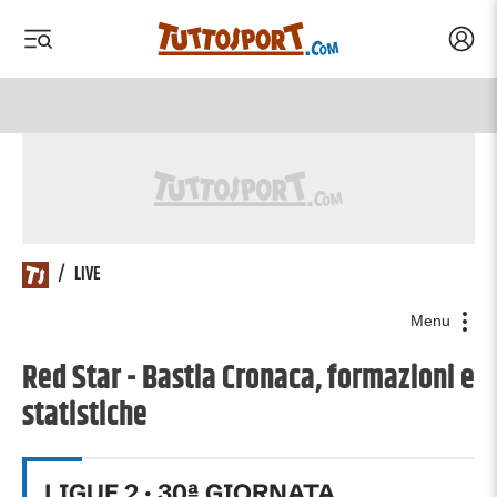
Acced
 menu
 menu
/
LIVE
Menu
Red Star - Bastia Cronaca, formazioni e
statistiche
LIGUE 2
·
30
ª GIORNATA