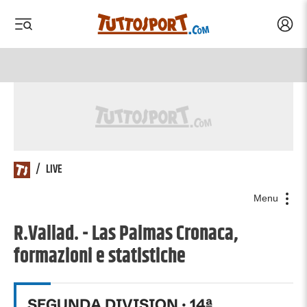
Acced
 menu
 menu
/
LIVE
Menu
R.Vallad. - Las Palmas Cronaca,
formazioni e statistiche
SEGUNDA DIVISION
·
14
ª