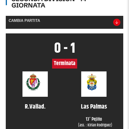
GIORNATA
CAMBIA PARTITA
0
-
1
Terminata
R.Vallad.
Las Palmas
13
'
Pejiño
(ass. :
Kirian Rodríguez
)