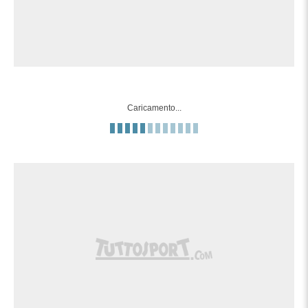
Guille Bueno (Real Valladolid) conquista
90'+1'
un calcio di punizione nella propria meta'
campo.
90'+1'
Fallo di Iván Gil (Las Palmas).
Caricamento...
Il quarto ufficiale ha indicato 5 minuti di
90'
recupero.
90'
Fallo di Chuki (Real Valladolid).
Lorenzo Amatucci (Las Palmas)
90'
conquista un calcio di punizione nella
propria meta' campo.
Tentativo fallito. Jonathan Viera (Las
Palmas) un tiro di destro dalla lunga
90'
distanza di poco alto da un calcio di