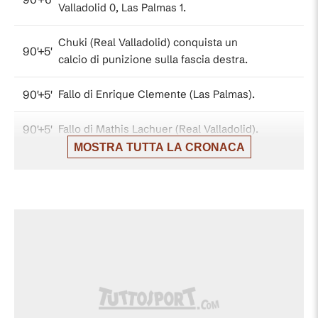
Valladolid 0, Las Palmas 1.
Chuki (Real Valladolid) conquista un
90'+5'
calcio di punizione sulla fascia destra.
90'+5'
Fallo di Enrique Clemente (Las Palmas).
90'+5'
Fallo di Mathis Lachuer (Real Valladolid).
MOSTRA TUTTA LA CRONACA
Iñaki González (Las Palmas) conquista
90'+5'
un calcio di punizione nella meta' campo
avversaria.
Mathis Lachuer (Real Valladolid)
90'+4'
conquista un calcio di punizione nella
propria meta' campo.
90'+4'
Fallo di Iván Gil (Las Palmas).