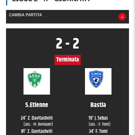
CAMBIA PARTITA
2
-
2
Terminata
S.Etienne
Bastia
24
'
Z. Davitashvili
19
'
J. Sebas
(ass. :
M. Bernauer
)
(ass. :
F. Tomi
)
81
'
Z. Davitashvili
34
'
F. Tomi