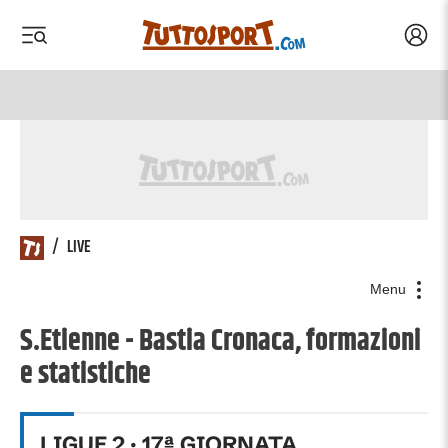
Acced
 menu
 menu
/
LIVE
Menu
S.Etienne - Bastia Cronaca, formazioni
e statistiche
LIGUE 2
·
17
ª GIORNATA