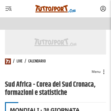
Acced
 menu
 menu
/
LIVE
/
CALENDARIO
Menu
Sud Africa - Corea del Sud Cronaca,
formazioni e statistiche
MONDIALI
·
3
ª GIORNATA