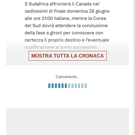
Il Sudafrica affronterà il Canada nei
sedicesimi di finale domenica 28 giugno
alle ore 21:00 italiane, mentre la Corea
del Sud dovrà attendere la conclusione
della fase a gironi per conoscere con
certezza il proprio destino e l’eventuale
qualificazione al turno successivo.
MOSTRA TUTTA LA CRONACA
Gara che nel primo tempo ha offerto
occasioni da una parte e dall’altra, si è
sbloccata intorno all’ora di gioco grazie
Caricamento...
all’assist del subentrato Moremi per
Maseko, che con il sinistro ha superato
Kim Seung-Gyu. Nell’ultima mezz’ora è
stato un assedio della Corea del Sud,
seppur senza particolari occasioni da
rete, con il Sudafrica che è riuscito a
resistere e a difendere il risultato fino al
triplice fischio.