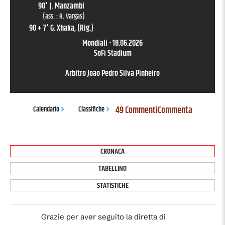
90
'
J. Manzambi
(ass. :
R. Vargas
)
90 + 7
'
G. Xhaka
, (Rig.)
Mondiali
-
18.06.2026
SoFi Stadium
Arbitro
João Pedro Silva Pinheiro
49 Commenti
Commenta
Calendario
Classifiche
CRONACA
TABELLINO
STATISTICHE
Grazie per aver seguito la diretta di