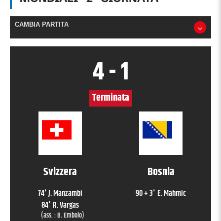
CAMBIA PARTITA
4
-
1
Terminata
Svizzera
Bosnia
74
'
J. Manzambi
90 + 3
'
E. Mahmic
84
'
R. Vargas
(ass. :
B. Embolo
)