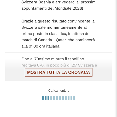
Svizzera-Bosnia e arrivederci ai prossimi
appuntamenti del Mondiale 2026!
Grazie a questo risultato convincente la
Svizzera sale momentaneamente al
primo posto in classifica, in attesa del
match di Canada - Qatar, che comincerà
alla 01:00 ora italiana.
Fino al 70esimo minuto il tabellino
recitava 0-0, in poco più di 25' Svizzera e
Bosnia danno spettacolo e realizzano
MOSTRA TUTTA LA CRONACA
cinque reti (quattro gli elvetici e uno gli
avversari, rimasti in inferiorità numerica
per l'espulsione di Muharemovic). In
Caricamento...
grande spolvero l'appena entrato
Mazambi che realizza una doppietta,
prima con una conclusione al volo di
pregevole fattura e poi di piatto sul