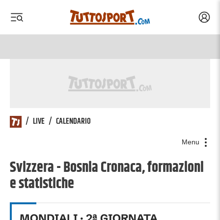
Acced
 menu
 menu
/
LIVE
/
CALENDARIO
Menu
Svizzera - Bosnia Cronaca, formazioni
e statistiche
MONDIALI
·
2
ª GIORNATA