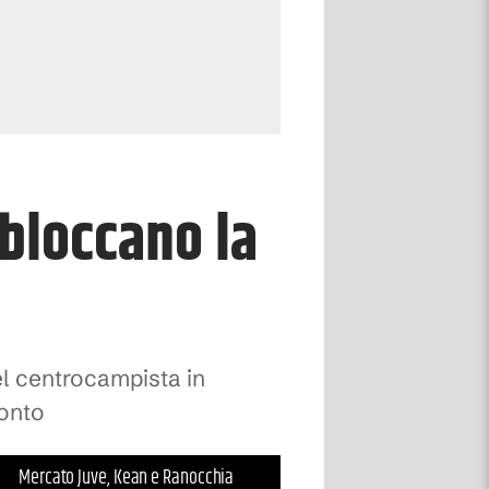
bloccano la
del centrocampista in
ronto
Mercato Juve, Kean e Ranocchia