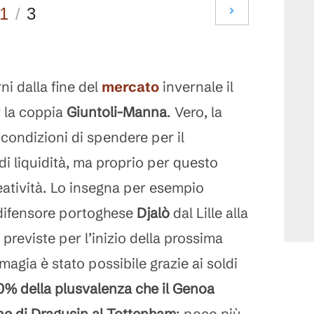
1
/
3
ni dalla fine del
mercato
invernale il
 la coppia
Giuntoli-Manna
. Vero, la
condizioni di spendere per il
di liquidità, ma proprio per questo
eatività. Lo insegna per esempio
l difensore portoghese
Djalò
dal Lille alla
 previste per l’inizio della prossima
magia è stato possibile grazie ai soldi
0% della plusvalenza che il Genoa
one di Dragusin al Tottenham
: poco più