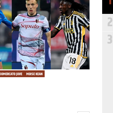
1
2
3
CIOMERCATO JUVE
MOISE KEAN