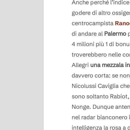
Anche perché l’indice
godere di altro ossige
centrocampista
Rano
di andare al
Palermo
p
4 milioni più 1 di bon
troverebbero nelle co
Allegri
una mezzala in
davvero corta: se non 
Nicolussi Caviglia ch
sono soltanto Rabiot, 
Nonge. Dunque antenne
nel radar bianconero il
intelligenza la rosa a