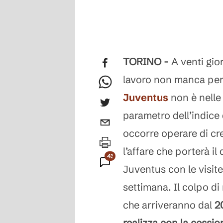
TORINO -
A venti gior
lavoro non manca per
Juventus
non è nelle 
parametro dell’indice 
occorre operare di cr
l’affare che porterà i
43
Juventus con le visite
Commenti
settimana. Il colpo di 
che arriveranno dal
2
realizza con la cessi