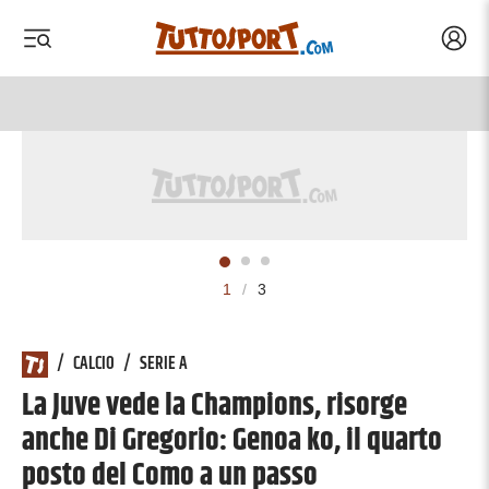
Acced
 menu
 menu
1
/
3
/
CALCIO
/
SERIE A
La Juve vede la Champions, risorge
anche Di Gregorio: Genoa ko, il quarto
posto del Como a un passo