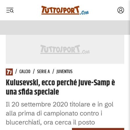
Acced
 menu
 menu
/
CALCIO
/
SERIE A
/
JUVENTUS
Kulusevski, ecco perché Juve-Samp è
una sfida speciale
Il 20 settembre 2020 titolare e in gol
alla prima di campionato contro i
blucerchiati, ora cerca il posto