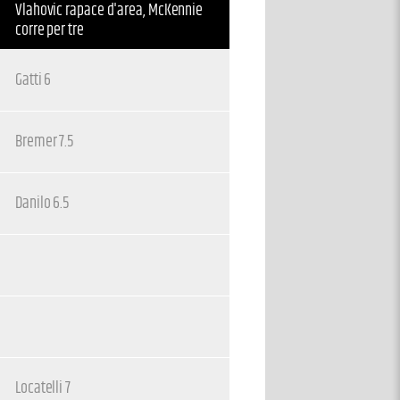
Vlahovic rapace d'area, McKennie
corre per tre
Gatti 6
Bremer 7.5
Danilo 6.5
Locatelli 7