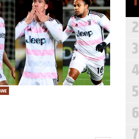
1
2
3
4
5
JUVE
6
7