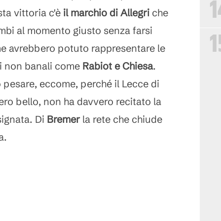
1
ta vittoria c'è
il marchio di Allegri
che
mbi al momento giusto senza farsi
1
me avrebbero potuto rappresentare le
i non banali come
Rabiot e Chiesa
.
pesare, eccome, perché il Lecce di
vero bello, non ha davvero recitato la
signata. Di
Bremer
la rete che chiude
a.