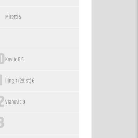
8
Miretti 5
0
Kostic 6.5
1
Iling Jr (29’ st) 6
2
Vlahovic 8
3