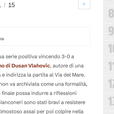
1
/
15
9
dra
1
ua serie positiva vincendo 3-0 a
1
gno di Dusan Vlahovic
, autore di una
e indirizza la partita al Via del Mare.
1
 non va archiviata come una formalità,
 finale possa indurre a riflessioni
1
bianconeri sono stati bravi a resistere
mostoso assai per poi colpire nella