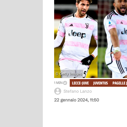
©
Getty Images
LECCE-JUVE
JUVENTUS
PAGELLE 
1
MIN
Stefano Lanzo
22 gennaio 2024, 11:50