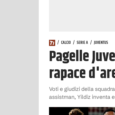
/
CALCIO
/
SERIE A
/
JUVENTUS
Pagelle Juv
rapace d'ar
Voti e giudizi della squad
assistman, Yildiz inventa e