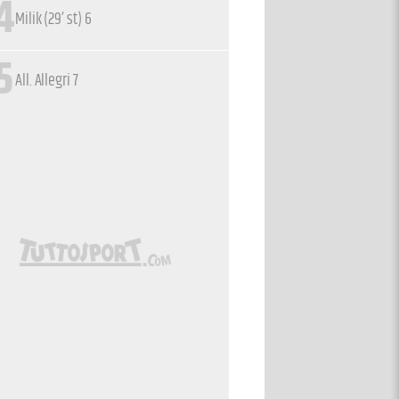
4
Milik (29’ st) 6
5
All. Allegri 7