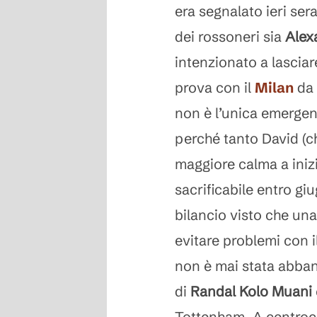
era segnalato ieri ser
dei rossoneri sia
Alex
intenzionato a lasciare
prova con il
Milan
da 
non è l’unica emergenz
perché tanto David (c
maggiore calma a iniz
sacrificabile entro gi
bilancio visto che una
evitare problemi con il
non è mai stata abban
di
Randal Kolo Muani
Tottenham. A centroca