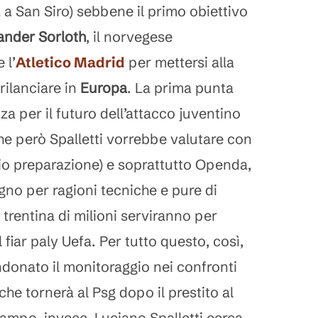
a a San Siro) sebbene il primo obiettivo
ander Sorloth
, il norvegese
 l’
Atletico Madrid
per mettersi alla
rilanciare in
Europa
. La prima punta
a per il futuro dell’attacco juventino
he però Spalletti vorrebbe valutare con
io preparazione) e soprattutto Openda,
ugno per ragioni tecniche e pure di
 trentina di milioni serviranno per
 fiar paly Uefa. Per tutto questo, così,
donato il monitoraggio nei confronti
che tornerà al Psg dopo il prestito al
mpo, invece, Luciano Spalletti cerca