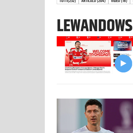
TUTTI
(232)
ARTICOLO
(
204
)
VIDEO
(
16
)
LEWANDOWS