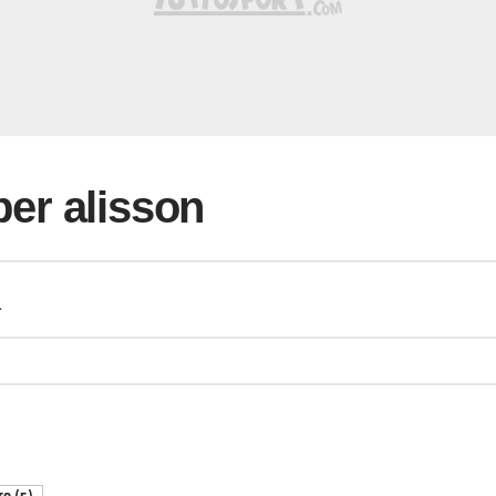
 per alisson
a