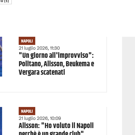
TO
(
5
)
NAPOLI
21 luglio 2026, 11:30
"Un giorno all'improvviso":
Politano, Alisson, Beukema e
Vergara scatenati
NAPOLI
21 luglio 2026, 10:09
Alisson: "Ho voluto il Napoli
perchè è un grande club"