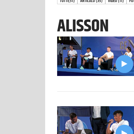
TUTTI
(51)
ARTICOLO
(
35
)
VIDEO
(
11
)
FO
ALISSON