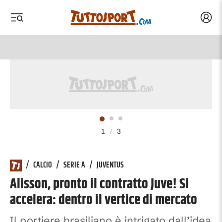
Acced
 menu
 menu
1
/
3
/
CALCIO
/
SERIE A
/
JUVENTUS
Alisson, pronto il contratto Juve! Si
accelera: dentro il vertice di mercato
Il portiere brasiliano è intrigato dall’idea