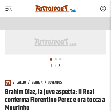
Acced
 menu
 menu
1
/
3
/
CALCIO
/
SERIE A
/
JUVENTUS
Brahim Diaz, la Juve aspetta: il Real
conferma Florentino Perez e ora tocca a
Mourinho