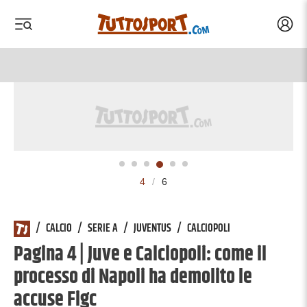
Acced
 menu
 menu
4
/
6
/
CALCIO
/
SERIE A
/
JUVENTUS
/
CALCIOPOLI
Pagina 4 | Juve e Calciopoli: come il
processo di Napoli ha demolito le
accuse Figc