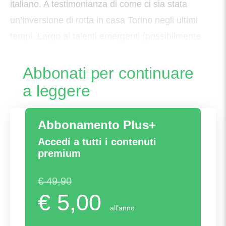
italiano. A testimonianza di come ci sia stata
un’inversione di rotta in casa Torino negli ultimi
tempi. Largo ai talenti emergenti (possibilmente
nostrani…) in luogo dei tanti,
Abbonati per continuare
a leggere
Abbonamento Plus+
Accedi a tutti i contenuti
premium
€ 49,90
€ 5,00
all'anno