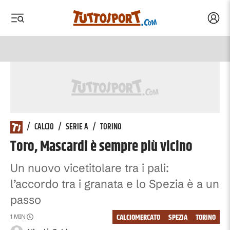
Acced
 menu
 menu
/
CALCIO
/
SERIE A
/
TORINO
Toro, Mascardi è sempre più vicino
Un nuovo vicetitolare tra i pali:
l’accordo tra i granata e lo Spezia è a un
passo
CALCIOMERCATO
SPEZIA
TORINO
1
MIN