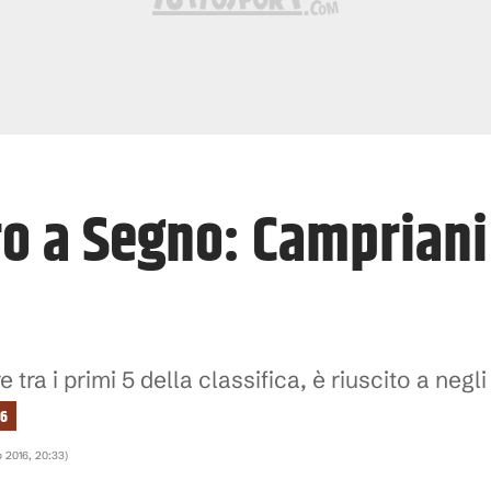
iro a Segno: Camprian
ra i primi 5 della classifica, è riuscito a negli u
16
o 2016, 20:33
)