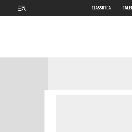
CLASSIFICA
CALE
menu