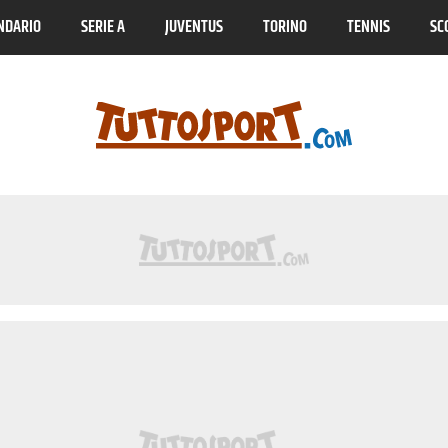
NDARIO
SERIE A
JUVENTUS
TORINO
TENNIS
SC