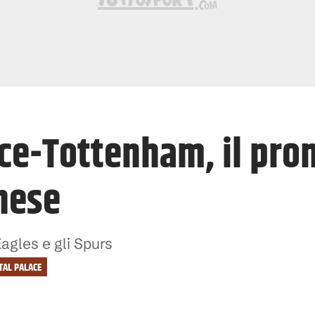
ce-Tottenham, il pron
nese
Eagles e gli Spurs
TAL PALACE