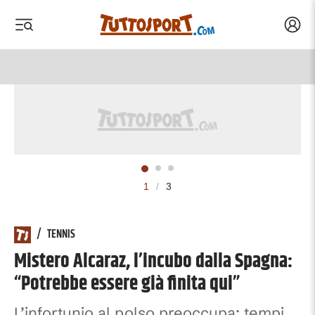
Acced
 menu
 menu
1
/
3
/
TENNIS
Mistero Alcaraz, l’incubo dalla Spagna:
“Potrebbe essere già finita qui”
L’infortunio al polso preoccupa: tempi