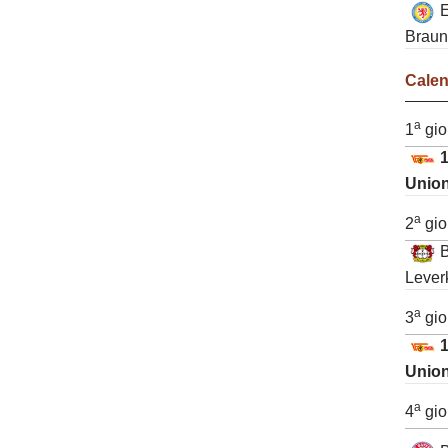
E
Braun
Cale
a
1
gio
1
Union
a
2
gio
Lever
a
3
gio
1
Union
a
4
gio