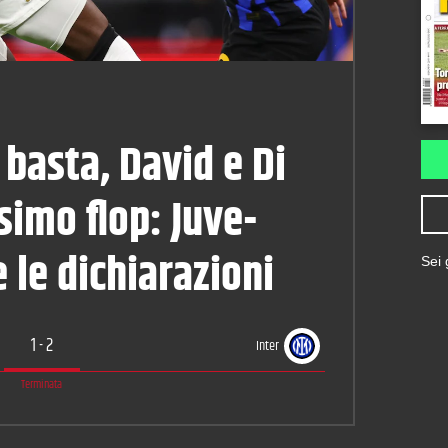
basta, David e Di
imo flop: Juve-
e le dichiarazioni
Sei
1
-
2
Inter
Terminata