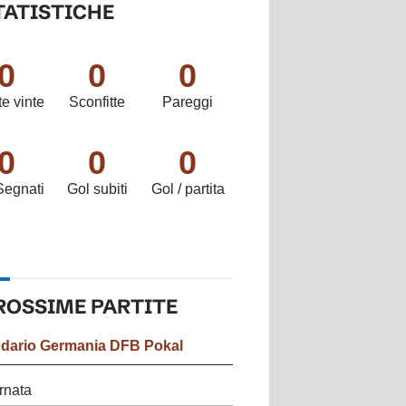
TATISTICHE
0
0
0
te vinte
Sconfitte
Pareggi
0
0
0
Segnati
Gol subiti
Gol / partita
ROSSIME
PARTITE
ndario
Germania DFB Pokal
rnata