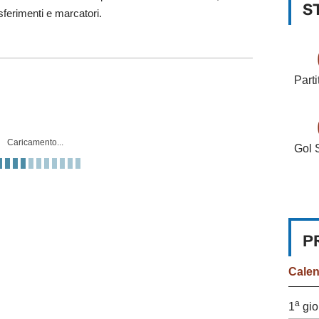
S
asferimenti e marcatori.
Parti
Caricamento...
Gol 
P
Cale
a
1
gio