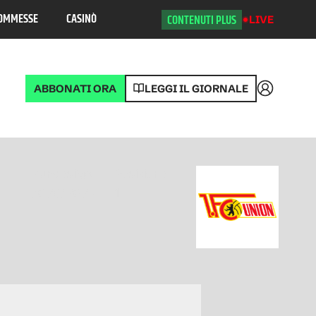
OMMESSE
CASINÒ
CONTENUTI PLUS
LIVE
ABBONATI ORA
LEGGI IL GIORNALE
Accedi
Bundesliga
Posizione
2026/2027
1