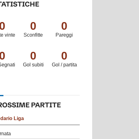
TATISTICHE
0
0
0
te vinte
Sconfitte
Pareggi
0
0
0
Segnati
Gol subiti
Gol / partita
ROSSIME
PARTITE
ndario
Liga
rnata