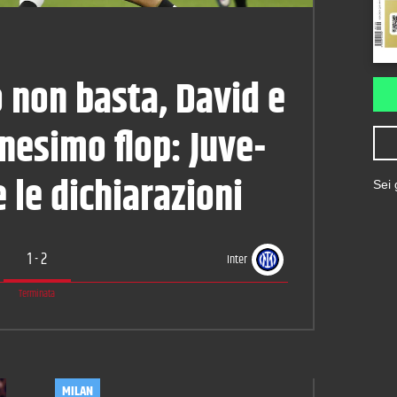
 non basta, David e
nesimo flop: Juve-
e le dichiarazioni
Sei
1
-
2
Inter
Terminata
MILAN