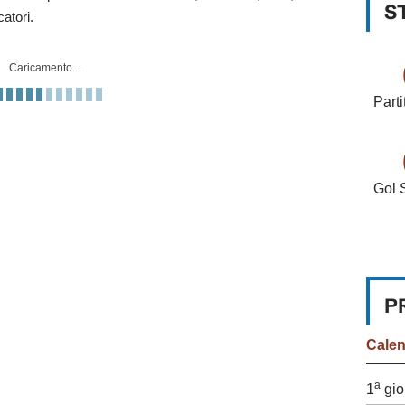
S
catori.
Caricamento...
Parti
Gol 
P
Cale
a
1
gio