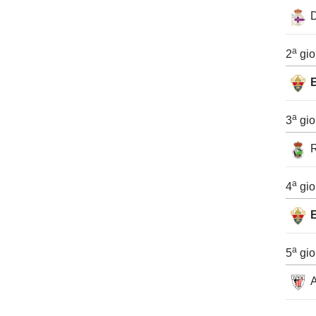
D
a
2
gio
a
3
gio
a
4
gio
a
5
gio
A