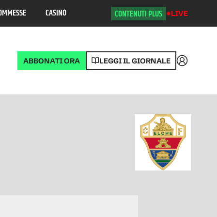
OMMESSE
CASINÒ
CONTENUTI PLUS
LIVE
ABBONATI ORA
LEGGI IL GIORNALE
Accedi
Liga
Posizione
2026/2027
7