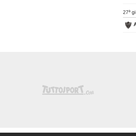
a
27
gi
A