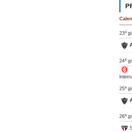
P
Cale
a
23
gi
A
a
24
gi
Intern
a
25
gi
A
a
26
gi