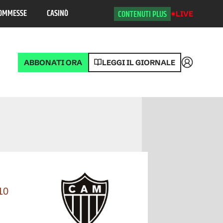
OMMESSE
CASINÒ
CONTENUTI PLUS
LIVE
ABBONATI ORA
LEGGI IL GIORNALE
Accedi
Posizione
10