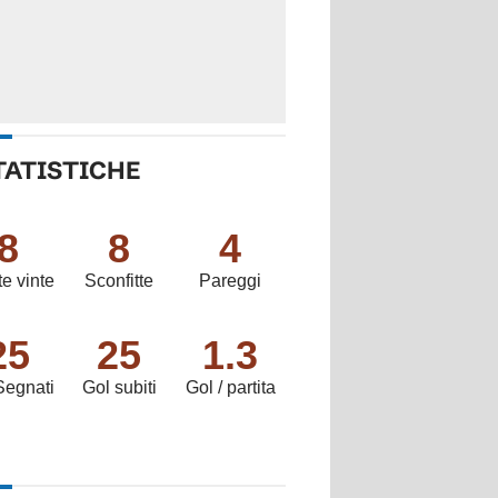
TATISTICHE
8
8
4
te vinte
Sconfitte
Pareggi
25
25
1.3
Segnati
Gol subiti
Gol / partita