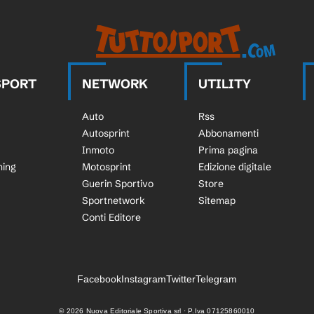
SPORT
NETWORK
UTILITY
Auto
Rss
Autosprint
Abbonamenti
Inmoto
Prima pagina
ning
Motosprint
Edizione digitale
Guerin Sportivo
Store
Sportnetwork
Sitemap
Conti Editore
Facebook
Instagram
Twitter
Telegram
©
2026
Nuova Editoriale Sportiva srl · P.Iva 07125860010