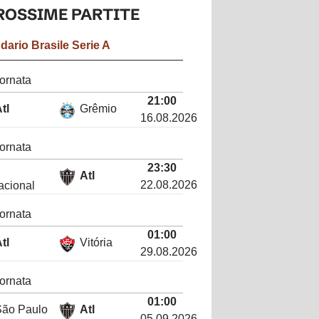
ROSSIME
PARTITE
ndario
Brasile Serie A
ornata
21:00
tl
Grêmio
16.08.2026
ornata
23:30
Atl
22.08.2026
acional
ornata
01:00
tl
Vitória
29.08.2026
ornata
01:00
São Paulo
Atl
05.09.2026