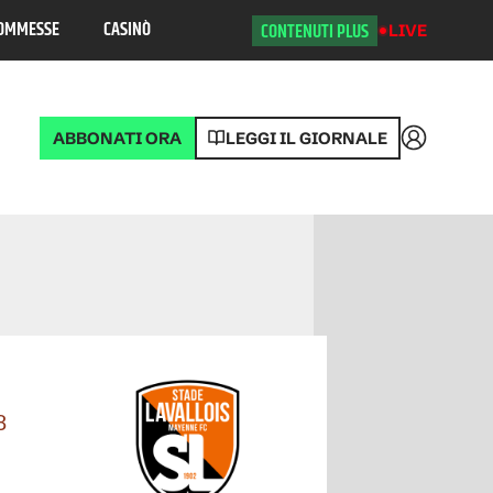
OMMESSE
CASINÒ
CONTENUTI PLUS
LIVE
ABBONATI ORA
LEGGI IL GIORNALE
Accedi
Posizione
8