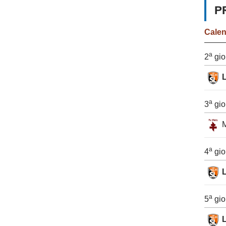
P
Cale
a
2
gio
a
3
gio
a
4
gio
a
5
gio