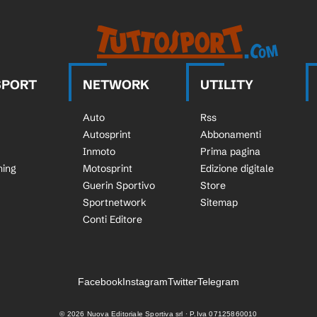
SPORT
NETWORK
UTILITY
Auto
Rss
Autosprint
Abbonamenti
Inmoto
Prima pagina
ning
Motosprint
Edizione digitale
Guerin Sportivo
Store
Sportnetwork
Sitemap
Conti Editore
Facebook
Instagram
Twitter
Telegram
©
2026
Nuova Editoriale Sportiva srl · P.Iva 07125860010