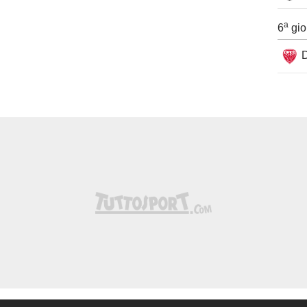
a
6
gio
D