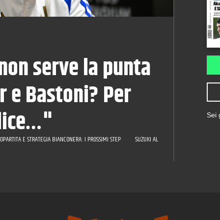
non serve la punta
er e Bastoni? Per
lice…"
Sei
OPARTITA E STRATEGIA BIANCONERA: I PROSSIMI STEP
SUZUKI AL PSG E L'ASSE PARIGI-TORI