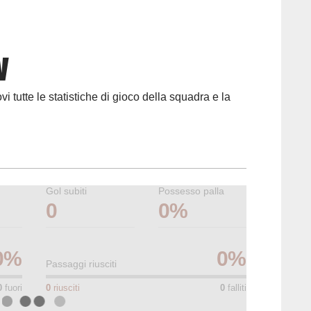
w
vi tutte le statistiche di gioco della squadra e la
Gol subiti
Possesso palla
0
0%
0
%
0
%
Passaggi riusciti
0
fuori
0
riusciti
0
falliti