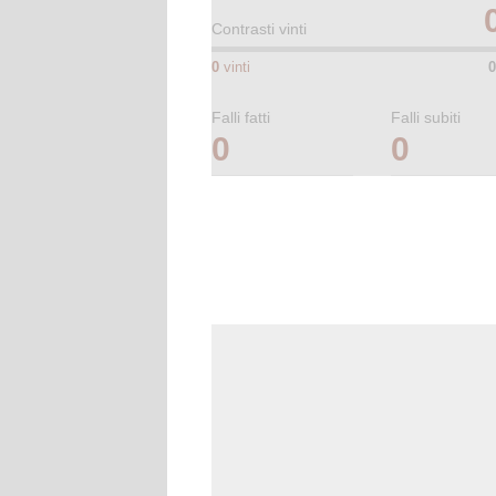
Contrasti vinti
0
vinti
0
Falli fatti
Falli subiti
0
0