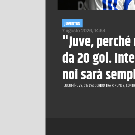
JUVENTUS
7 agosto 2026, 14:54
"Juve, perché 
da 20 gol. Int
noi sarà semp
LUCUMÍ-JUVE, C’È L’ACCORDO! TRA RINUNCE, CONTR