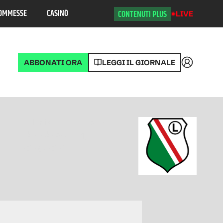
OMMESSE
CASINÒ
CONTENUTI PLUS
LIVE
ABBONATI ORA
LEGGI IL GIORNALE
Accedi
Polonia
Posizione
Ekstraklasa
1
2026/2027