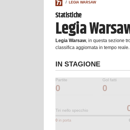
LEGIA WARSAW
Statistiche
Legia Warsa
Legia Warsaw
, in questa sezione tro
classifica aggiornata in tempo reale.
IN STAGIONE
Partite
Gol fatti
0
0
Tiri nello specchio
0
in porta