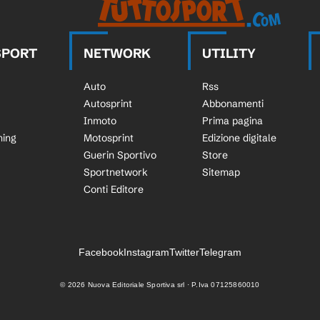
SPORT
NETWORK
UTILITY
Auto
Rss
Autosprint
Abbonamenti
Inmoto
Prima pagina
ning
Motosprint
Edizione digitale
Guerin Sportivo
Store
Sportnetwork
Sitemap
Conti Editore
Facebook
Instagram
Twitter
Telegram
©
2026
Nuova Editoriale Sportiva srl · P.Iva 07125860010