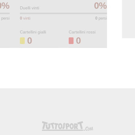
0
%
0
%
Duelli vinti
persi
0
vinti
0
persi
Cartellini gialli
Cartellini rossi
0
0