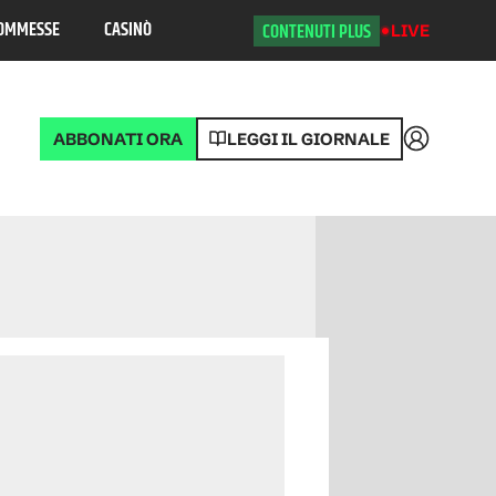
OMMESSE
CASINÒ
CONTENUTI PLUS
LIVE
ABBONATI ORA
LEGGI IL GIORNALE
Accedi