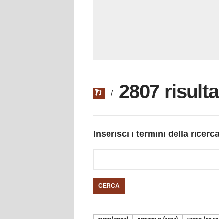
2807 risult
/
Inserisci i termini della ricerc
CERCA