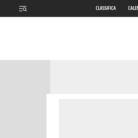
CLASSIFICA
CALE
menu