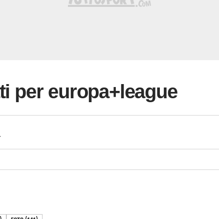
ati per europa+league
a