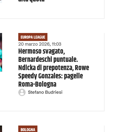
EUROPA LEAGUE
20 marzo 2026, 11:03
Hermoso svagato,
Bernardeschi puntuale.
Ndicka di prepotenza, Rowe
Speedy Gonzales: pagelle
Roma-Bologna
Stefano Budriesi
BOLOGNA