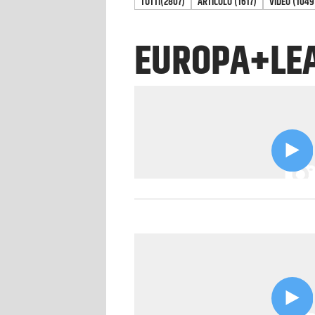
TUTTI
(2807)
ARTICOLO
(
1617
)
VIDEO
(
1049
EUROPA+LE