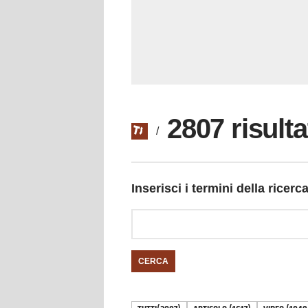
2807 risult
/
Inserisci i termini della ricerc
CERCA