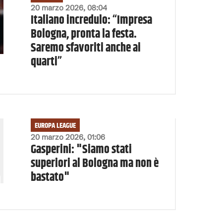
20 marzo 2026, 08:04
Italiano incredulo: “Impresa
Bologna, pronta la festa.
Saremo sfavoriti anche ai
quarti”
EUROPA LEAGUE
20 marzo 2026, 01:06
Gasperini: "Siamo stati
superiori al Bologna ma non è
bastato"