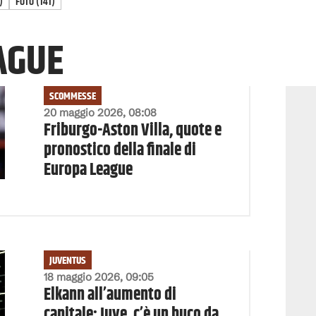
)
FOTO
(
141
)
AGUE
SCOMMESSE
20 maggio 2026, 08:08
Friburgo-Aston Villa, quote e
pronostico della finale di
Europa League
JUVENTUS
18 maggio 2026, 09:05
Elkann all’aumento di
capitale: Juve, c’è un buco da