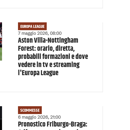
EUROPA LEAGUE
7 maggio 2026, 08:00
Aston Villa-Nottingham
Forest: orario, diretta,
probabili formazioni e dove
vedere in tv e streaming
l'Europa League
SCOMMESSE
6 maggio 2026, 21:00
Pronostico Friburgo-Braga: