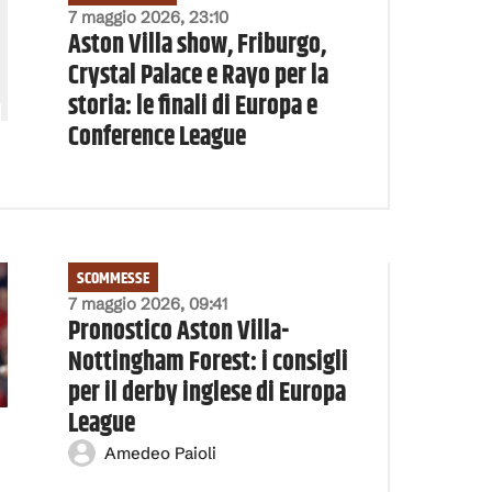
7 maggio 2026, 23:10
Aston Villa show, Friburgo,
Crystal Palace e Rayo per la
storia: le finali di Europa e
Conference League
SCOMMESSE
7 maggio 2026, 09:41
Pronostico Aston Villa-
Nottingham Forest: i consigli
per il derby inglese di Europa
League
Amedeo Paioli