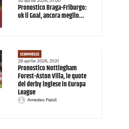
30 aprile 2026, 07:00
Pronostico Braga-Friburgo:
ok il Goal, ancora meglio...
SCOMMESSE
29 aprile 2026, 21:21
Pronostico Nottingham
Forest-Aston Villa, le quote
del derby inglese in Europa
League
Amedeo Paioli