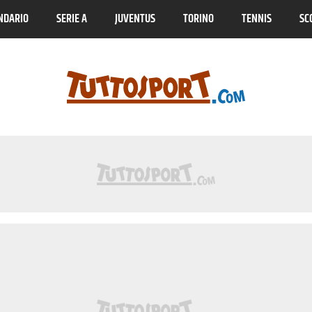
NDARIO
SERIE A
JUVENTUS
TORINO
TENNIS
SC